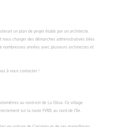
iterait un plan de projet établi par un architecte.
t nous charger des démarches administratives liées
de nombreuses années avec plusieurs architectes et
pas à nous contacter !
s kilomètres au nord-est de La Oliva. Ce village
rectement sur la route FV101, au nord de l'île.
utes en voiture de Corralejo et de ses magnifiques