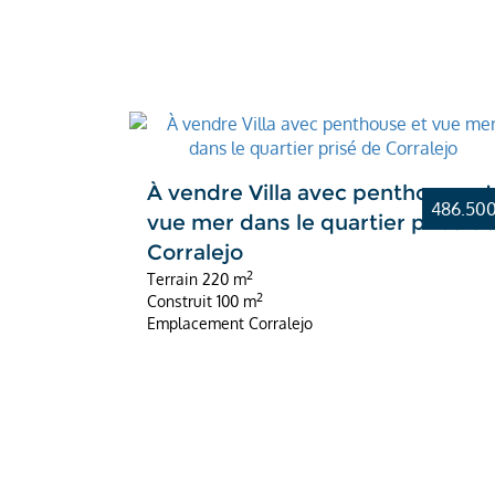
À vendre Villa avec penthouse et
486.50
vue mer dans le quartier prisé d
Corralejo
2
Terrain
220 m
2
Construit
100 m
Emplacement
Corralejo