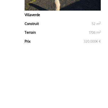
Villaverde
2
Construit
52 m
2
Terrain
1706 m
Prix
320.000€ €