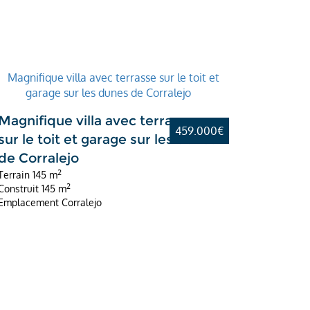
Magnifique villa avec terrasse
459.000€
sur le toit et garage sur les dunes
de Corralejo
2
Terrain
145 m
2
Construit
145 m
Emplacement
Corralejo