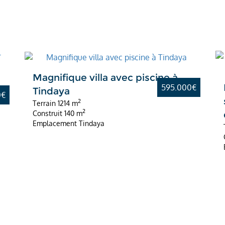
La meilleure offre
Magnifique villa avec piscine à
595.000€
Tindaya
0€
e
2
Terrain
1214 m
2
Construit
140 m
Emplacement
Tindaya