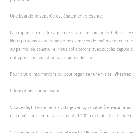
Une buanderie séparée est également présente.
La propriété peut être agrandie si vous le souhaitez. Cela nécess
Nous pouvons vous proposer nos services de maîtrise d'œuvre e
au permis de construire. Nous collaborons avec succès depuis 
entreprises de construction réputés de l'île.
Pour plus d'informations ou pour organiser une visite, n'hésitez 
Informations sur Villaverde
Villaverde, littéralement « village vert », se situe à environ troi
dispersé, sans centre-ville, compte 1 400 habitants. Il est situé di
Villaverde se trouve à proximité de La Oliva et à environ 10 min