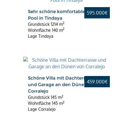
Sehr schöne komfortable Villa mit
595.000€
Pool in Tindaya
2
Grundstück
1214 m
2
Wohnfläche
140 m
Lage
Tindaya
Schöne Villa mit Dachterrasse
459.000€
und Garage an den Dünen von
Corralejo
2
Grundstück
145 m
2
Wohnfläche
145 m
Lage
Corralejo