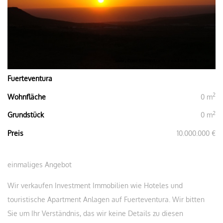
Fuerteventura
2
Wohnfläche
0 m
2
Grundstück
0 m
Preis
10.000.000 €
einmaliges Angebot
Wir verkaufen Investment Immobilien wie Hoteles und
touristische Apartment Anlagen auf Fuerteventura. Wir bitten
Sie um Ihr Verständnis, das wir keine Details zu diesen